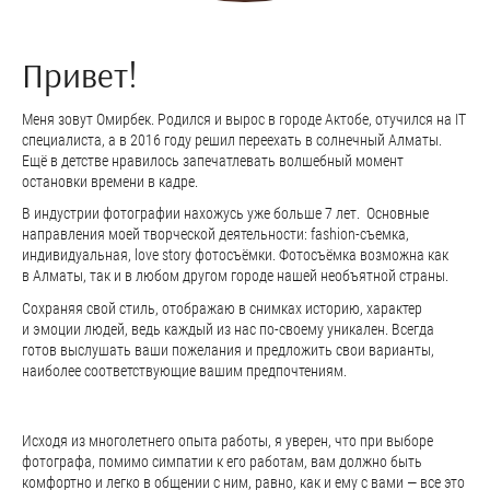
Привет!
Меня зовут Омирбек. Родился и вырос в городе Актобе, отучился на IT
специалиста, а в 2016 году решил переехать в солнечный Алматы.
Ещё в детстве нравилось запечатлевать волшебный момент
остановки времени в кадре.
В индустрии фотографии нахожусь уже больше 7 лет. Основные
направления моей творческой деятельности: fashion-съемка,
индивидуальная, love story фотосъёмки. Фотосъёмка возможна как
в Алматы, так и в любом другом городе нашей необъятной страны.
Сохраняя свой стиль, отображаю в снимках историю, характер
и эмоции людей, ведь каждый из нас по-своему уникален. Всегда
готов выслушать ваши пожелания и предложить свои варианты,
наиболее соответствующие вашим предпочтениям.
Исходя из многолетнего опыта работы, я уверен, что при выборе
фотографа, помимо симпатии к его работам, вам должно быть
комфортно и легко в общении с ним, равно, как и ему с вами — все это