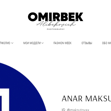
ТФОЛИО
МОИ МОДЕЛИ
FASHION WEEK
ОТЗЫВЫ
ОБО М
ANAR MAKSU
IG: @
maksutovax